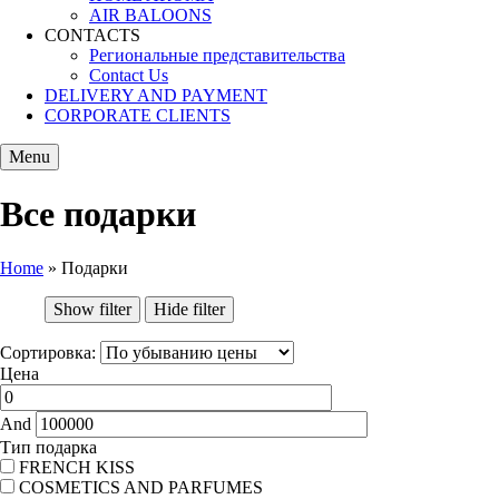
AIR BALOONS
CONTACTS
Региональные представительства
Contact Us
DELIVERY AND PAYMENT
CORPORATE CLIENTS
Menu
Все подарки
Home
»
Подарки
You are here
Show filter
Hide filter
Сортировка:
Цена
And
Тип подарка
FRENCH KISS
COSMETICS AND PARFUMES