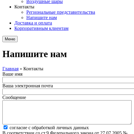
Воздушные шары
Контакты
Региональные представительства
Напишите нам
Доставка и оплата
Корпоративным клиентам
Меню
Напишите нам
Главная
»
Контакты
Ваше имя
Вы здесь
Ваша электронная почта
Сообщение
Согласие с обработкой личных данных
*
согласие с обработкой личных данных
В соответствии со ст.9 Федерального закона от 27.07.2005 №